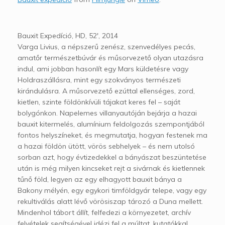
Bauxit Expedíció, HD, 52′, 2014
Varga Livius, a népszerű zenész, szenvedélyes pecás,
amatőr természetbúvár és műsorvezető olyan utazásra
indul, ami jobban hasonlít egy Mars küldetésre vagy
Holdraszállásra, mint egy szokványos természeti
kirándulásra. A műsorvezető ezúttal ellenséges, zord,
kietlen, szinte földönkívüli tájakat keres fel – saját
bolygónkon. Napelemes villanyautóján bejárja a hazai
bauxit kitermelés, alumínium feldolgozás szempontjából
fontos helyszíneket, és megmutatja, hogyan festenek ma
a hazai földön ütött, vörös sebhelyek – és nem utolsó
sorban azt, hogy évtizedekkel a bányászat beszüntetése
után is még milyen kincseket rejt a sivárnak és kietlennek
tűnő föld, legyen az egy elhagyott bauxit bánya a
Bakony mélyén, egy egykori timföldgyár telepe, vagy egy
rekultiválás alatt lévő vörösiszap tározó a Duna mellett.
Mindenhol tábort állít, felfedezi a környezetet, archív
felvételek segítségével idézi fel a múltat, kutatókkal