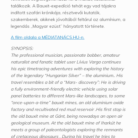
találkozik. A Bauxit-expedíció tehát egy vad tájakra
indított szafári krónikája, résztvevői kutatók,
szakemberek, akiknek jóvoltából feltárul az alumínium, a
legendás „Magyar ezüst” hányatott története.
A film oldala a MÉDIATANÁCS.HU-n.
SYNOPSIS:
The professional musician, passionate bobber, amateur
naturalist and fanatic tablet user Lívius Varga continues
his epic timetracing adventures with exploring the history
of the legendary “Hungarian Silver” – the aluminium.. His
travel resembles a bit of a “Mars- discovery”: He is driving
a fully environment-friendly electric vehicle using solar
panel batteries to different Mars-like landscapes, to some
“once-upon-a-time” bauxit mines, an old aluminium oxide
factory and recultivated red mud reservoir .His first stop is
the old bauxit mine at Gánt, being nowadays an open air
geological museum. At the old bauxit mine of Iharkút he
meets a group of paleontologists exploring the remnants
of cretaceous dinosaurs . During his travel he tries to