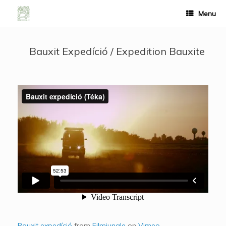
Menu
Bauxit Expedíció / Expedition Bauxite
Bauxit expedíció
from
Filmjungle
on
Vimeo
.