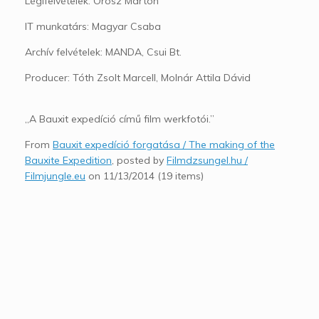
Légifelvételek: Orosz Márton
IT munkatárs: Magyar Csaba
Archív felvételek: MANDA, Csui Bt.
Producer: Tóth Zsolt Marcell, Molnár Attila Dávid
„A Bauxit expedíció című film werkfotói.”
From
Bauxit expedíció forgatása / The making of the
Bauxite Expedition
, posted by
Filmdzsungel.hu /
Filmjungle.eu
on 11/13/2014 (19 items)